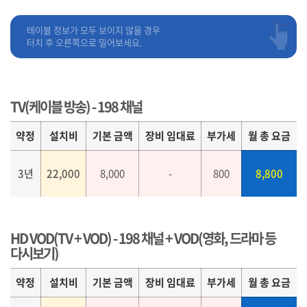
테이블 정보가 모두 보이지 않을 경우
터치 후 오른쪽으로 밀어보세요.
TV(케이블 방송) - 198 채널
약정
설치비
기본 금액
장비 임대료
부가세
월 총 요금
3년
22,000
8,000
-
800
8,800
HD VOD(TV + VOD) - 198 채널 + VOD(영화, 드라마 등
다시보기)
약정
설치비
기본 금액
장비 임대료
부가세
월 총 요금