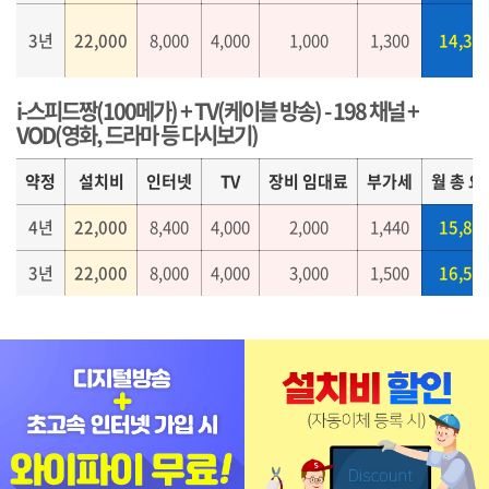
3년
22,000
8,000
4,000
1,000
1,300
14,30
i-스피드짱(100메가) + TV(케이블 방송) - 198 채널 +
VOD(영화, 드라마 등 다시보기)
약정
설치비
인터넷
TV
장비 임대료
부가세
월 총 요
4년
22,000
8,400
4,000
2,000
1,440
15,84
3년
22,000
8,000
4,000
3,000
1,500
16,50